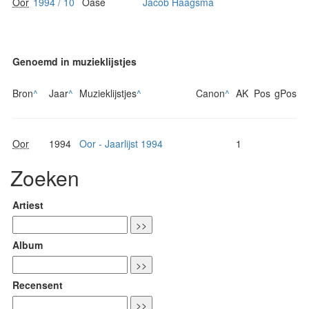
Oor
1994 / 10
Oase
Jacob Haagsma
Genoemd in muzieklijstjes
Bron
^
Jaar
^
Muzieklijstjes
^
Canon
^
AK
Pos
gPos
Oor
1994
Oor - Jaarlijst 1994
1
Zoeken
Artiest
Album
Recensent