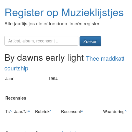
Register op Muzieklijstjes
Alle jaarlijstjes die er toe doen, in één register
Zoeken
By dawns early light
Thee maddkatt
courtship
Jaar
1994
Recensies
Ts
^
Jaar/Nr
^
Rubriek
^
Recensent
^
Waardering
^