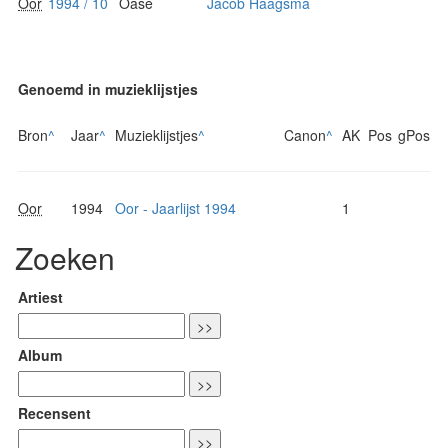
Oor
1994 / 10
Oase
Jacob Haagsma
Genoemd in muzieklijstjes
Bron
^
Jaar
^
Muzieklijstjes
^
Canon
^
AK
Pos
gPos
Oor
1994
Oor - Jaarlijst 1994
1
Zoeken
Artiest
Album
Recensent