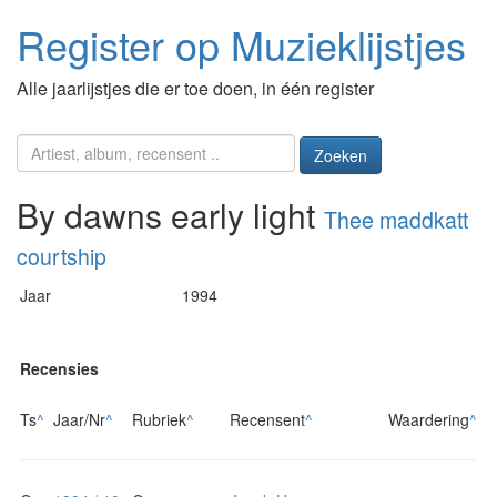
Register op Muzieklijstjes
Alle jaarlijstjes die er toe doen, in één register
Zoeken
By dawns early light
Thee maddkatt
courtship
Jaar
1994
Recensies
Ts
^
Jaar/Nr
^
Rubriek
^
Recensent
^
Waardering
^