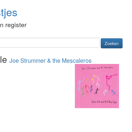
tjes
én register
Zoeken
yle
Joe Strummer & the Mescaleros