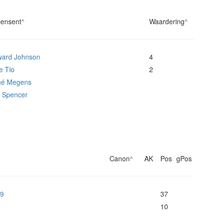
ensent
^
Waardering
^
ard Johnson
4
e Tio
2
né Megens
l Spencer
Canon
^
AK
Pos
gPos
99
37
10