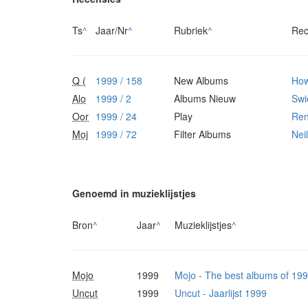
Ts
^
Jaar/Nr
^
Rubriek
^
Rec
Q (
1999 / 158
New Albums
How
Alo
1999 / 2
Albums Nieuw
Swi
Oor
1999 / 24
Play
Re
Moj
1999 / 72
Filter Albums
Nei
Genoemd in muzieklijstjes
Bron
^
Jaar
^
Muzieklijstjes
^
Mojo
1999
Mojo - The best albums of 19
Uncut
1999
Uncut - Jaarlijst 1999