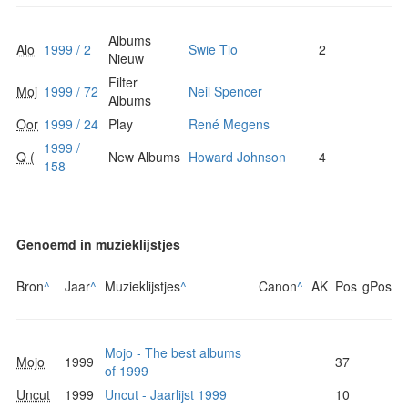
Albums
Alo
1999 / 2
Swie Tio
2
Nieuw
Filter
Moj
1999 / 72
Neil Spencer
Albums
Oor
1999 / 24
Play
René Megens
1999 /
Q (
New Albums
Howard Johnson
4
158
Genoemd in muzieklijstjes
Bron
^
Jaar
^
Muzieklijstjes
^
Canon
^
AK
Pos
gPos
Mojo - The best albums
Mojo
1999
37
of 1999
Uncut
1999
Uncut - Jaarlijst 1999
10