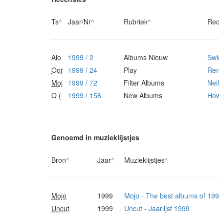
Ts
^
Jaar/Nr
^
Rubriek
^
Rec
Alo
1999 / 2
Albums Nieuw
Swi
Oor
1999 / 24
Play
Re
Moj
1999 / 72
Filter Albums
Nei
Q (
1999 / 158
New Albums
How
Genoemd in muzieklijstjes
Bron
^
Jaar
^
Muzieklijstjes
^
Mojo
1999
Mojo - The best albums of 19
Uncut
1999
Uncut - Jaarlijst 1999