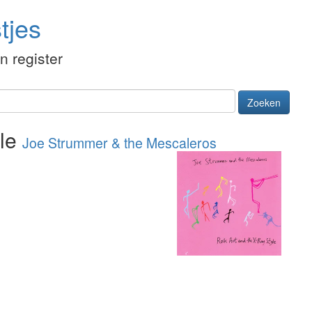
tjes
én register
Zoeken
yle
Joe Strummer & the Mescaleros