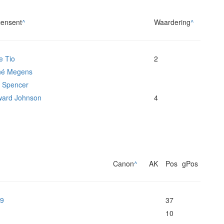
ensent
^
Waardering
^
e Tio
2
né Megens
l Spencer
ard Johnson
4
Canon
^
AK
Pos
gPos
99
37
10