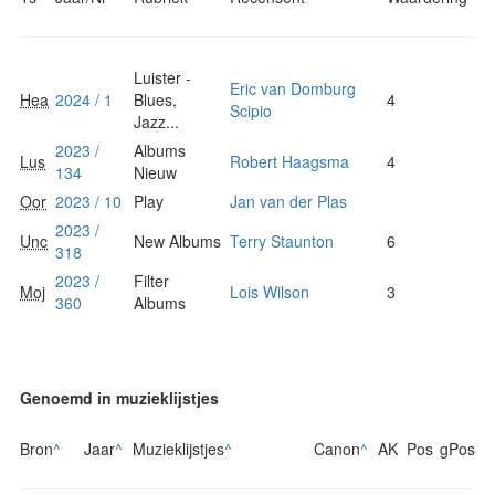
Luister -
Eric van Domburg
Hea
2024 / 1
Blues,
4
Scipio
Jazz...
2023 /
Albums
Lus
Robert Haagsma
4
134
Nieuw
Oor
2023 / 10
Play
Jan van der Plas
2023 /
Unc
New Albums
Terry Staunton
6
318
2023 /
Filter
Moj
Lois Wilson
3
360
Albums
Genoemd in muzieklijstjes
Bron
^
Jaar
^
Muzieklijstjes
^
Canon
^
AK
Pos
gPos