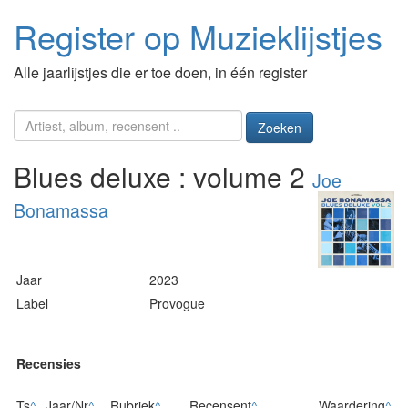
Register op Muzieklijstjes
Alle jaarlijstjes die er toe doen, in één register
Zoeken
Blues deluxe : volume 2
Joe
Bonamassa
Jaar
2023
Label
Provogue
Recensies
Ts
^
Jaar/Nr
^
Rubriek
^
Recensent
^
Waardering
^