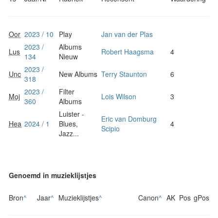
Oor
2023 / 10
Play
Jan van der Plas
2023 /
Albums
Lus
Robert Haagsma
4
134
Nieuw
2023 /
Unc
New Albums
Terry Staunton
6
318
2023 /
Filter
Moj
Lois Wilson
3
360
Albums
Luister -
Eric van Domburg
Hea
2024 / 1
Blues,
4
Scipio
Jazz...
Genoemd in muzieklijstjes
Bron
^
Jaar
^
Muzieklijstjes
^
Canon
^
AK
Pos
gPos