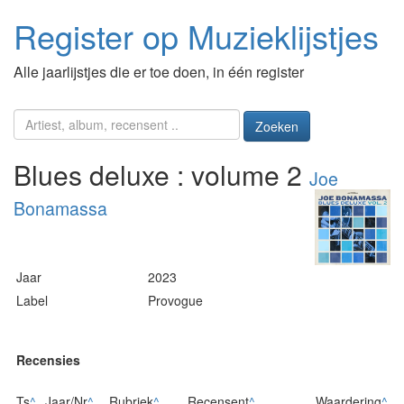
Register op Muzieklijstjes
Alle jaarlijstjes die er toe doen, in één register
Zoeken
Blues deluxe : volume 2
Joe
Bonamassa
Jaar
2023
Label
Provogue
Recensies
Ts
^
Jaar/Nr
^
Rubriek
^
Recensent
^
Waardering
^