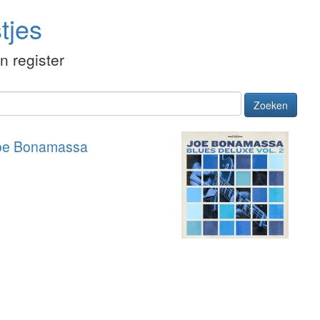
tjes
én register
Zoeken
oe Bonamassa