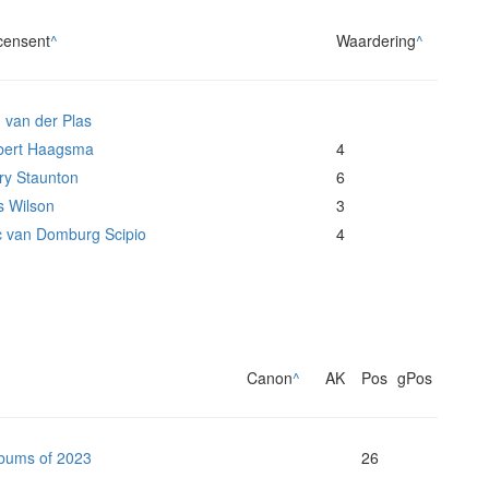
censent
^
Waardering
^
 van der Plas
bert Haagsma
4
ry Staunton
6
s Wilson
3
c van Domburg Scipio
4
Canon
^
AK
Pos
gPos
lbums of 2023
26