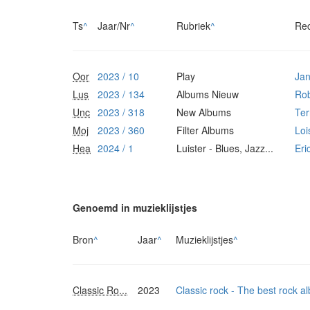
Ts
^
Jaar/Nr
^
Rubriek
^
Re
Oor
2023 / 10
Play
Jan
Lus
2023 / 134
Albums Nieuw
Ro
Unc
2023 / 318
New Albums
Ter
Moj
2023 / 360
Filter Albums
Loi
Hea
2024 / 1
Luister - Blues, Jazz...
Eri
Genoemd in muzieklijstjes
Bron
^
Jaar
^
Muzieklijstjes
^
Classic Ro...
2023
Classic rock - The best rock a