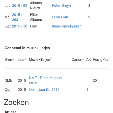
Albums
Lus
2015 / 55
Peter Bruyn
3
Nieuw
2015 /
Filter
Moj
Priya Elan
3
263
Albums
Oor
2015 / 10
Play
Klaas Knooihuizen
Genoemd in muzieklijstjes
Bron
^
Jaar
^
Muzieklijstjes
^
Canon
^
AK
Pos
gPos
NME - Recordings of
NME
2015
20
2015
Oor
2015
Oor - Jaarlijst 2015
1
Zoeken
Artiest