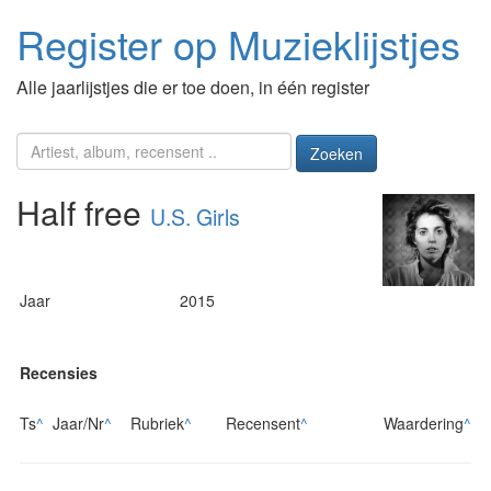
Register op Muzieklijstjes
Alle jaarlijstjes die er toe doen, in één register
Zoeken
Half free
U.S. Girls
Jaar
2015
Recensies
Ts
^
Jaar/Nr
^
Rubriek
^
Recensent
^
Waardering
^