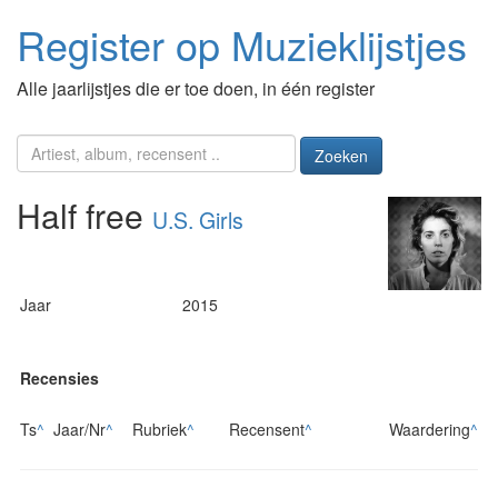
Register op Muzieklijstjes
Alle jaarlijstjes die er toe doen, in één register
Zoeken
Half free
U.S. Girls
Jaar
2015
Recensies
Ts
^
Jaar/Nr
^
Rubriek
^
Recensent
^
Waardering
^