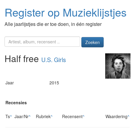
Register op Muzieklijstjes
Alle jaarlijstjes die er toe doen, in één register
Zoeken
Half free
U.S. Girls
Jaar
2015
Recensies
Ts
^
Jaar/Nr
^
Rubriek
^
Recensent
^
Waardering
^