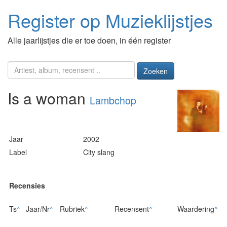
Register op Muzieklijstjes
Alle jaarlijstjes die er toe doen, in één register
Zoeken
Is a woman
Lambchop
Jaar
2002
Label
City slang
Recensies
Ts
^
Jaar/Nr
^
Rubriek
^
Recensent
^
Waardering
^