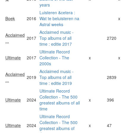
years
Luisteren &cetera :
Boek
2016
Wat te beluisteren na
x
Astral weeks
Acclaimed music -
Acclaimed
2017
Top albums of all
2720
...
time : editie 2017
Ultimate Record
Ultimate
2017
Collection - The
x
x
2000s
Acclaimed music -
Acclaimed
2019
Top albums of all
2839
...
time : editie 2019
Ultimate Record
Collection - The 500
Ultimate
2024
x
396
greatest albums of all
time
Ultimate Record
Collection - The 500
Ultimate
2024
x
47
greatest albums of