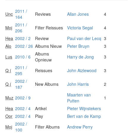
2011 /
Unc
Reviews
Allan Jones
4
164
2011 /
Moj
Filter Reissues
Victoria Segal
4
206
Hea
2002 / 2
Review
Paul van der Lecq
3
Alo
2002 / 26
Albums Nieuw
Peter Bruyn
3
Albums
Lus
2010 / 6
Harry de Jong
3
Opnieuw
2011 /
Q (
Reissues
John Aizlewood
3
295
2002 /
Q (
New Albums
John Harris
2
187
Maarten van
Muz
2002 / 9
1
Putten
Hea
2002 / 4
Artikel
Pieter Wijnstekers
Oor
2002 / 4
Play
Bert van de Kamp
2002 /
Moj
Filter Albums
Andrew Perry
100