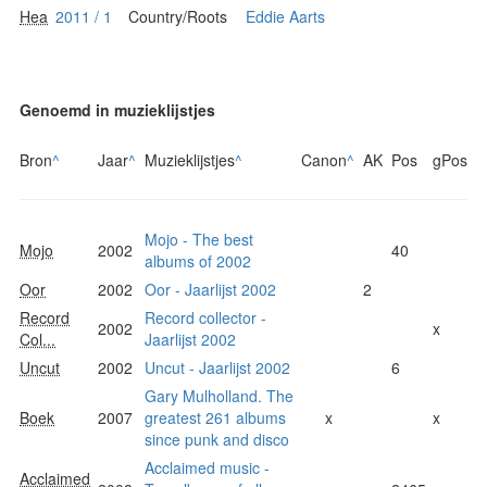
Hea
2011 / 1
Country/Roots
Eddie Aarts
Genoemd in muzieklijstjes
Bron
^
Jaar
^
Muzieklijstjes
^
Canon
^
AK
Pos
gPos
Mojo - The best
Mojo
2002
40
albums of 2002
Oor
2002
Oor - Jaarlijst 2002
2
Record
Record collector -
2002
x
Col...
Jaarlijst 2002
Uncut
2002
Uncut - Jaarlijst 2002
6
Gary Mulholland. The
Boek
2007
greatest 261 albums
x
x
since punk and disco
Acclaimed music -
Acclaimed