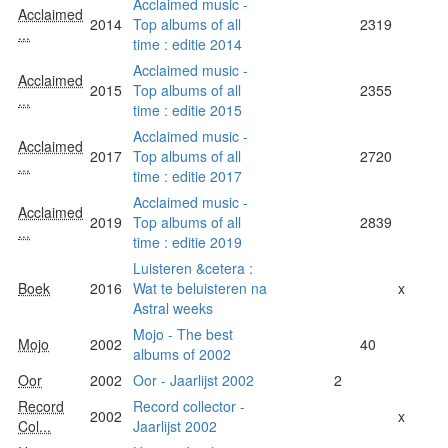
Acclaimed music -
Acclaimed
2014
Top albums of all
2319
...
time : editie 2014
Acclaimed music -
Acclaimed
2015
Top albums of all
2355
...
time : editie 2015
Acclaimed music -
Acclaimed
2017
Top albums of all
2720
...
time : editie 2017
Acclaimed music -
Acclaimed
2019
Top albums of all
2839
...
time : editie 2019
Luisteren &cetera :
Boek
2016
Wat te beluisteren na
x
Astral weeks
Mojo - The best
Mojo
2002
40
albums of 2002
Oor
2002
Oor - Jaarlijst 2002
2
Record
Record collector -
2002
x
Col...
Jaarlijst 2002