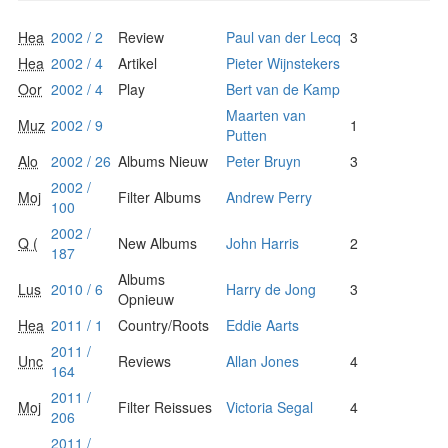
Hea
2002 / 2
Review
Paul van der Lecq
3
Hea
2002 / 4
Artikel
Pieter Wijnstekers
Oor
2002 / 4
Play
Bert van de Kamp
Maarten van
Muz
2002 / 9
1
Putten
Alo
2002 / 26
Albums Nieuw
Peter Bruyn
3
2002 /
Moj
Filter Albums
Andrew Perry
100
2002 /
Q (
New Albums
John Harris
2
187
Albums
Lus
2010 / 6
Harry de Jong
3
Opnieuw
Hea
2011 / 1
Country/Roots
Eddie Aarts
2011 /
Unc
Reviews
Allan Jones
4
164
2011 /
Moj
Filter Reissues
Victoria Segal
4
206
2011 /