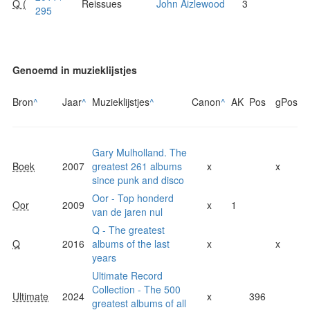
Q (
Reissues
John Aizlewood
3
295
Genoemd in muzieklijstjes
Bron
^
Jaar
^
Muzieklijstjes
^
Canon
^
AK
Pos
gPos
Gary Mulholland. The
Boek
2007
greatest 261 albums
x
x
since punk and disco
Oor - Top honderd
Oor
2009
x
1
van de jaren nul
Q - The greatest
Q
2016
albums of the last
x
x
years
Ultimate Record
Collection - The 500
Ultimate
2024
x
396
greatest albums of all