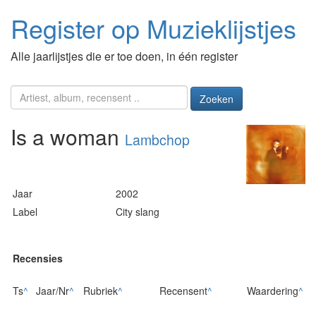
Register op Muzieklijstjes
Alle jaarlijstjes die er toe doen, in één register
Zoeken
Is a woman
Lambchop
Jaar
2002
Label
City slang
Recensies
Ts
^
Jaar/Nr
^
Rubriek
^
Recensent
^
Waardering
^