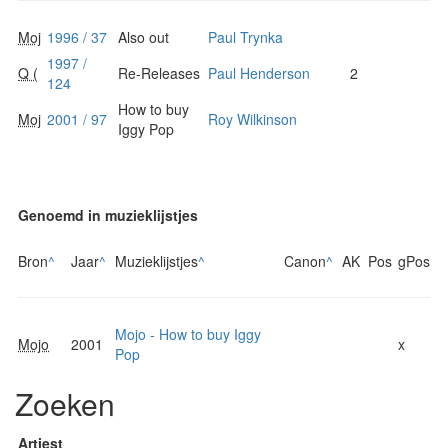
Moj
1996 / 37
Also out
Paul Trynka
1997 /
Q (
Re-Releases
Paul Henderson
2
124
How to buy
Moj
2001 / 97
Roy Wilkinson
Iggy Pop
Genoemd in muzieklijstjes
Bron
^
Jaar
^
Muzieklijstjes
^
Canon
^
AK
Pos
gPos
Mojo - How to buy Iggy
Mojo
2001
x
Pop
Zoeken
Artiest