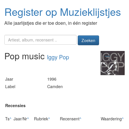
Register op Muzieklijstjes
Alle jaarlijstjes die er toe doen, in één register
Zoeken
Pop music
Iggy Pop
Jaar
1996
Label
Camden
Recensies
Ts
^
Jaar/Nr
^
Rubriek
^
Recensent
^
Waardering
^