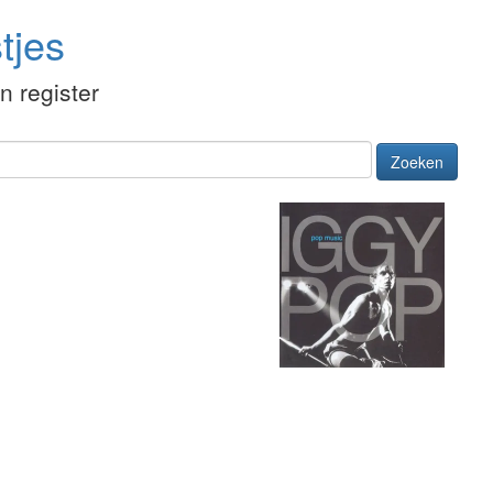
tjes
én register
Zoeken