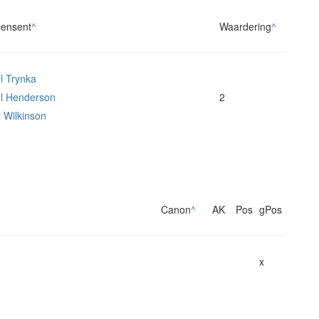
ensent
^
Waardering
^
l Trynka
l Henderson
2
 Wilkinson
Canon
^
AK
Pos
gPos
x