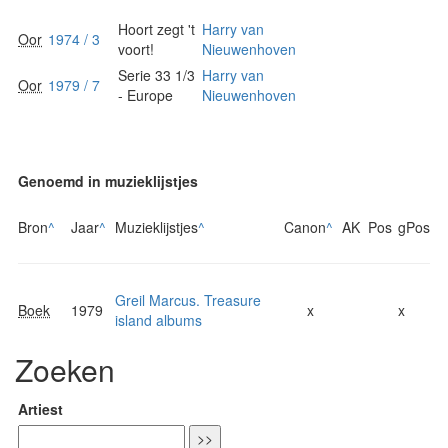
Hoort zegt 't
Harry van
Oor
1974 / 3
voort!
Nieuwenhoven
Serie 33 1/3
Harry van
Oor
1979 / 7
- Europe
Nieuwenhoven
Genoemd in muzieklijstjes
Bron
^
Jaar
^
Muzieklijstjes
^
Canon
^
AK
Pos
gPos
Greil Marcus. Treasure
Boek
1979
x
x
island albums
Zoeken
Artiest