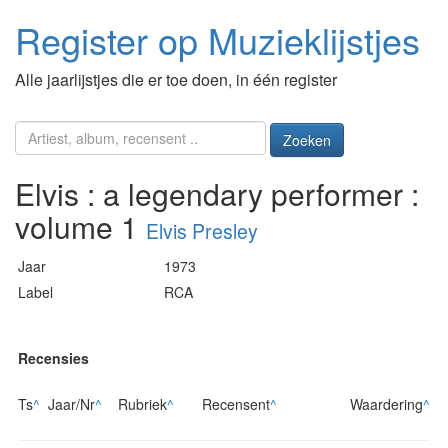
Register op Muzieklijstjes
Alle jaarlijstjes die er toe doen, in één register
Zoeken
Elvis : a legendary performer :
volume 1
Elvis Presley
Jaar
1973
Label
RCA
Recensies
Ts
^
Jaar/Nr
^
Rubriek
^
Recensent
^
Waardering
^