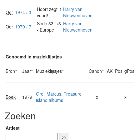
Hoort zegt 't
Harry van
Oor
1974 / 3
voort!
Nieuwenhoven
Serie 33 1/3
Harry van
Oor
1979 / 7
- Europe
Nieuwenhoven
Genoemd in muzieklijstjes
Bron
^
Jaar
^
Muzieklijstjes
^
Canon
^
AK
Pos
gPos
Greil Marcus. Treasure
Boek
1979
x
x
island albums
Zoeken
Artiest