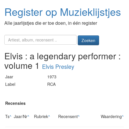
Register op Muzieklijstjes
Alle jaarlijstjes die er toe doen, in één register
Zoeken
Elvis : a legendary performer :
volume 1
Elvis Presley
Jaar
1973
Label
RCA
Recensies
Ts
^
Jaar/Nr
^
Rubriek
^
Recensent
^
Waardering
^