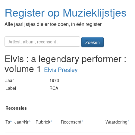
Register op Muzieklijstjes
Alle jaarlijstjes die er toe doen, in één register
Zoeken
Elvis : a legendary performer :
volume 1
Elvis Presley
Jaar
1973
Label
RCA
Recensies
Ts
^
Jaar/Nr
^
Rubriek
^
Recensent
^
Waardering
^