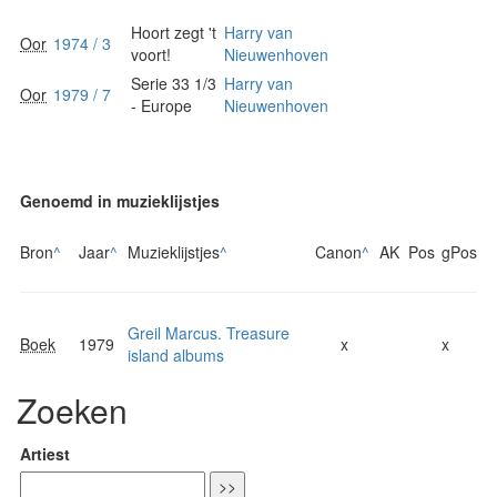
Hoort zegt 't
Harry van
Oor
1974 / 3
voort!
Nieuwenhoven
Serie 33 1/3
Harry van
Oor
1979 / 7
- Europe
Nieuwenhoven
Genoemd in muzieklijstjes
Bron
^
Jaar
^
Muzieklijstjes
^
Canon
^
AK
Pos
gPos
Greil Marcus. Treasure
Boek
1979
x
x
island albums
Zoeken
Artiest