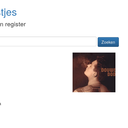
tjes
én register
Zoeken
a