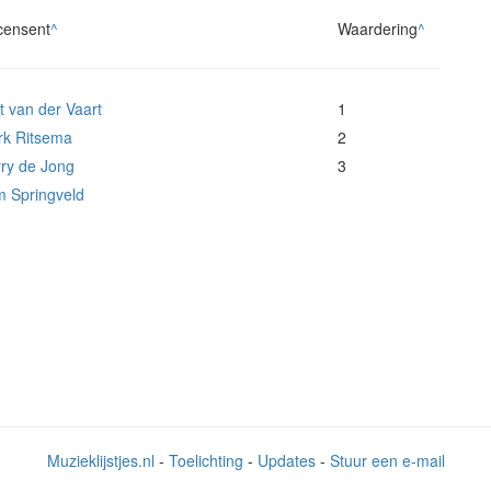
censent
^
Waardering
^
t van der Vaart
1
k Ritsema
2
ry de Jong
3
 Springveld
Muzieklijstjes.nl
-
Toelichting
-
Updates
-
Stuur een e-mail