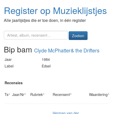
Register op Muzieklijstjes
Alle jaarlijstjes die er toe doen, in één register
Zoeken
Bip bam
Clyde McPhatter& the Drifters
Jaar
1984
Label
Edsel
Recensies
Ts
^
Jaar/Nr
^
Rubriek
^
Recensent
^
Waardering
^
Herman van der