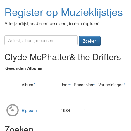
Register op Muzieklijstjes
Alle jaarlijstjes die er toe doen, in één register
Zoeken
Clyde McPhatter& the Drifters
Gevonden Albums
Album
^
Jaar
^
Recensies
^
Vermeldingen
^
Bip bam
1984
1
Zoeken