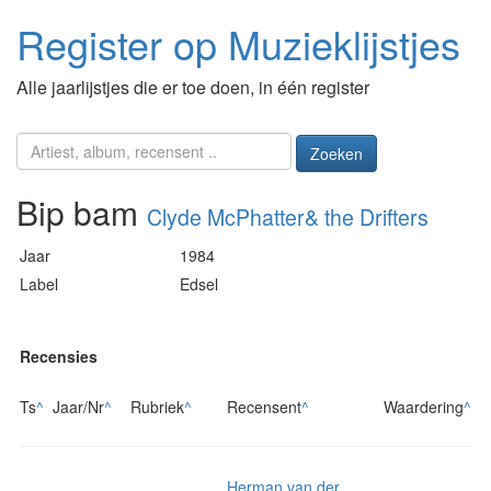
Register op Muzieklijstjes
Alle jaarlijstjes die er toe doen, in één register
Zoeken
Bip bam
Clyde McPhatter& the Drifters
Jaar
1984
Label
Edsel
Recensies
Ts
^
Jaar/Nr
^
Rubriek
^
Recensent
^
Waardering
^
Herman van der