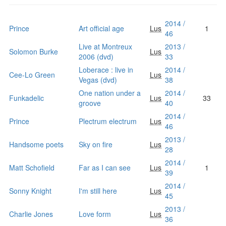
2014 /
Prince
Art official age
Lus
1
46
Live at Montreux
2013 /
Solomon Burke
Lus
2006 (dvd)
33
Loberace : live in
2014 /
Cee-Lo Green
Lus
Vegas (dvd)
38
One nation under a
2014 /
Funkadelic
Lus
33
groove
40
2014 /
Prince
Plectrum electrum
Lus
46
2013 /
Handsome poets
Sky on fire
Lus
28
2014 /
Matt Schofield
Far as I can see
Lus
1
39
2014 /
Sonny Knight
I'm still here
Lus
45
2013 /
Charlie Jones
Love form
Lus
36