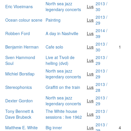
North sea jazz
2013 /
Eric Vloeimans
Lus
legendary concerts
30
2013 /
Ocean colour scene
Painting
Lus
29
2014 /
Robben Ford
A day in Nashville
Lus
39
2013 /
Benjamin Herman
Cafe solo
Lus
1
30
Sven Hammond
Live at Tivoli de
2013 /
Lus
Soul
helling (dvd)
29
North sea jazz
2013 /
Michiel Borstlap
Lus
legendary concerts
29
2013 /
Stereophonics
Graffiti on the train
Lus
28
North sea jazz
2013 /
Dexter Gordon
Lus
legendary concerts
29
Tony Bennett &
The White house
2013 /
Lus
Dave Brubeck
sessions : live 1962
33
2013 /
Matthew E. White
Big inner
Lus
4
29