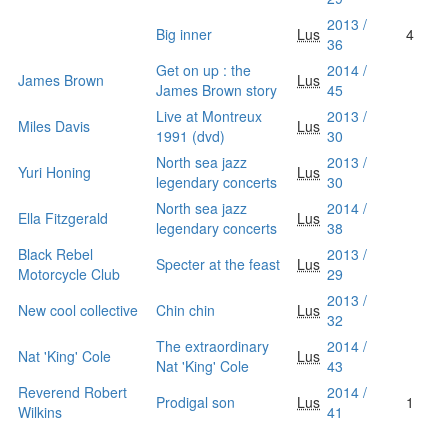
2013 /
Big inner
Lus
4
36
Get on up : the
2014 /
James Brown
Lus
James Brown story
45
Live at Montreux
2013 /
Miles Davis
Lus
1991 (dvd)
30
North sea jazz
2013 /
Yuri Honing
Lus
legendary concerts
30
North sea jazz
2014 /
Ella Fitzgerald
Lus
legendary concerts
38
Black Rebel
2013 /
Specter at the feast
Lus
Motorcycle Club
29
2013 /
New cool collective
Chin chin
Lus
32
The extraordinary
2014 /
Nat 'King' Cole
Lus
Nat 'King' Cole
43
Reverend Robert
2014 /
Prodigal son
Lus
1
Wilkins
41