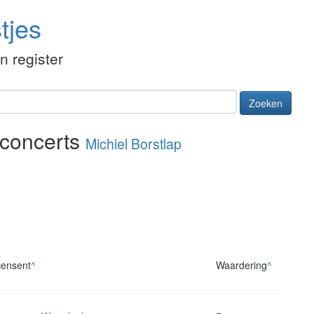
tjes
én register
Zoeken
 concerts
Michiel Borstlap
ensent
^
Waardering
^