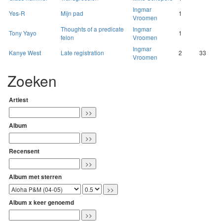
Ingmar
Yes-R
Mijn pad
1
Vroomen
Thoughts of a predicate
Ingmar
Tony Yayo
1
felon
Vroomen
Ingmar
Kanye West
Late registration
2
33
Vroomen
Zoeken
Artiest
Album
Recensent
Album met sterren
Album x keer genoemd