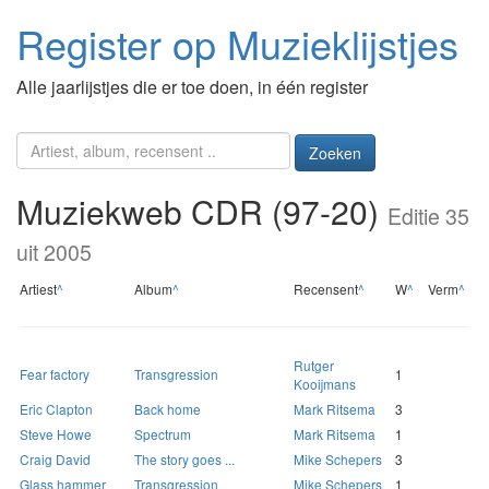
Register op Muzieklijstjes
Alle jaarlijstjes die er toe doen, in één register
Zoeken
Muziekweb CDR (97-20)
Editie 35
uit 2005
Artiest
^
Album
^
Recensent
^
W
^
Verm
^
Rutger
Fear factory
Transgression
1
Kooijmans
Eric Clapton
Back home
Mark Ritsema
3
Steve Howe
Spectrum
Mark Ritsema
1
Craig David
The story goes ...
Mike Schepers
3
Glass hammer
Transgression
Mike Schepers
1