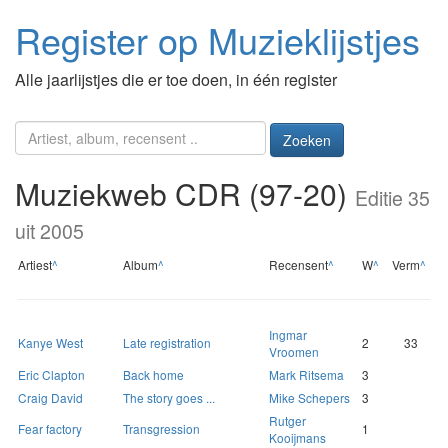
Register op Muzieklijstjes
Alle jaarlijstjes die er toe doen, in één register
Zoeken
Muziekweb CDR (97-20)
Editie 35
uit 2005
Artiest
^
Album
^
Recensent
^
W
^
Verm
^
Ingmar
Kanye West
Late registration
2
33
Vroomen
Eric Clapton
Back home
Mark Ritsema
3
Craig David
The story goes ...
Mike Schepers
3
Rutger
Fear factory
Transgression
1
Kooijmans