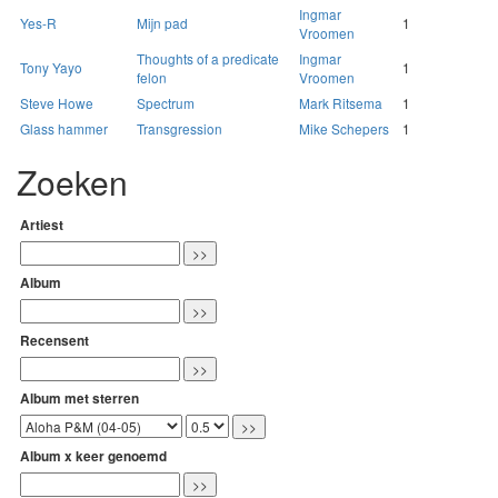
Ingmar
Yes-R
Mijn pad
1
Vroomen
Thoughts of a predicate
Ingmar
Tony Yayo
1
felon
Vroomen
Steve Howe
Spectrum
Mark Ritsema
1
Glass hammer
Transgression
Mike Schepers
1
Zoeken
Artiest
Album
Recensent
Album met sterren
Album x keer genoemd