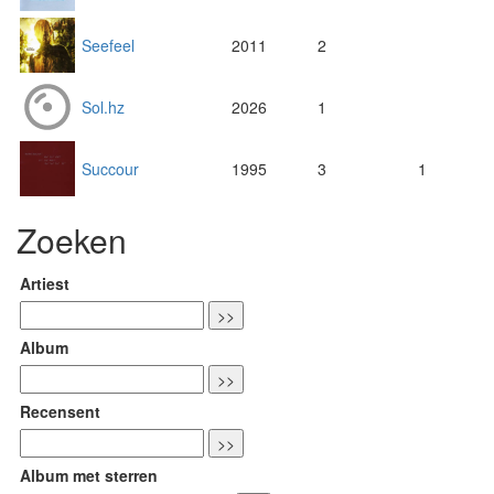
Seefeel
2011
2
Sol.hz
2026
1
Succour
1995
3
1
Zoeken
Artiest
Album
Recensent
Album met sterren