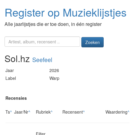
Register op Muzieklijstjes
Alle jaarlijstjes die er toe doen, in één register
Zoeken
Sol.hz
Seefeel
Jaar
2026
Label
Warp
Recensies
Ts
^
Jaar/Nr
^
Rubriek
^
Recensent
^
Waardering
^
Filter