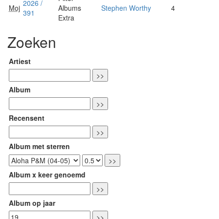
2026 /
Moj
Albums
Stephen Worthy
4
391
Extra
Zoeken
Artiest
Album
Recensent
Album met sterren
Album x keer genoemd
Album op jaar