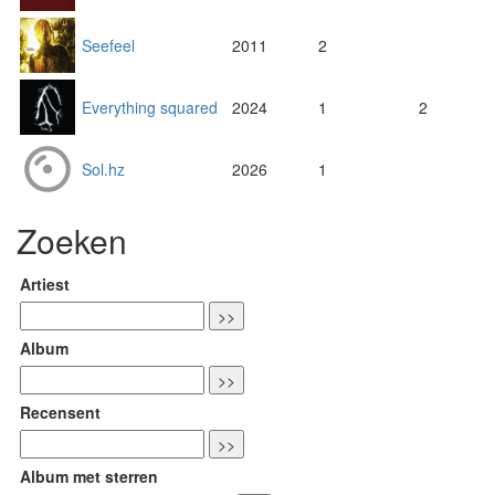
Seefeel
2011
2
Everything squared
2024
1
2
Sol.hz
2026
1
Zoeken
Artiest
Album
Recensent
Album met sterren