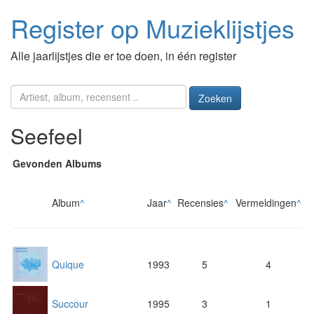
Register op Muzieklijstjes
Alle jaarlijstjes die er toe doen, in één register
Zoeken
Seefeel
Gevonden Albums
Album
^
Jaar
^
Recensies
^
Vermeldingen
^
Quique
1993
5
4
Succour
1995
3
1