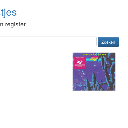
tjes
én register
Zoeken