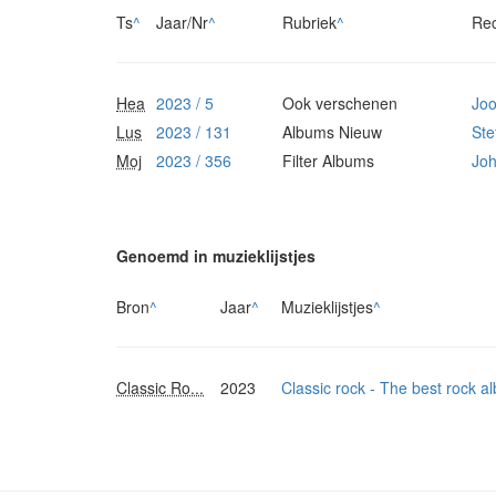
Ts
^
Jaar/Nr
^
Rubriek
^
Re
Hea
2023 / 5
Ook verschenen
Jo
Lus
2023 / 131
Albums Nieuw
Ste
Moj
2023 / 356
Filter Albums
Jo
Genoemd in muzieklijstjes
Bron
^
Jaar
^
Muzieklijstjes
^
Classic Ro...
2023
Classic rock - The best rock a