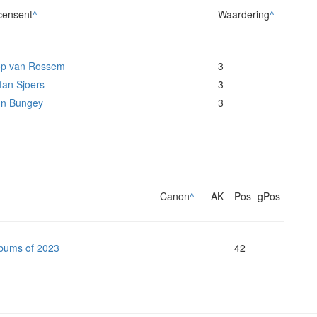
censent
^
Waardering
^
op van Rossem
3
fan Sjoers
3
hn Bungey
3
Canon
^
AK
Pos
gPos
lbums of 2023
42