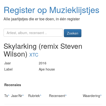
Register op Muzieklijstjes
Alle jaarlijstjes die er toe doen, in één register
Zoeken
Skylarking (remix Steven
Wilson)
XTC
Jaar
2016
Label
Ape house
Recensies
Ts
^
Jaar/Nr
^
Rubriek
^
Recensent
^
Waardering
^