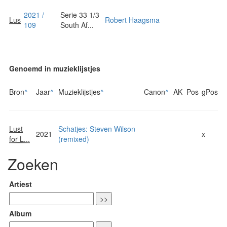
2021 /
Serie 33 1/3
Lus
Robert Haagsma
109
South Af...
Genoemd in muzieklijstjes
Bron
^
Jaar
^
Muzieklijstjes
^
Canon
^
AK
Pos
gPos
Lust
Schatjes: Steven Wilson
2021
x
for L...
(remixed)
Zoeken
Artiest
Album