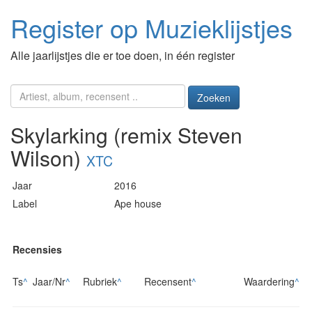
Register op Muzieklijstjes
Alle jaarlijstjes die er toe doen, in één register
Zoeken
Skylarking (remix Steven
Wilson)
XTC
Jaar
2016
Label
Ape house
Recensies
Ts
^
Jaar/Nr
^
Rubriek
^
Recensent
^
Waardering
^