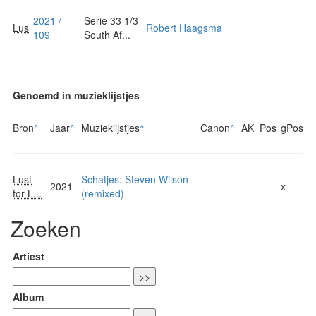
2021 /
Serie 33 1/3
Lus
Robert Haagsma
109
South Af...
Genoemd in muzieklijstjes
Bron
^
Jaar
^
Muzieklijstjes
^
Canon
^
AK
Pos
gPos
Lust
Schatjes: Steven Wilson
2021
x
for L...
(remixed)
Zoeken
Artiest
Album