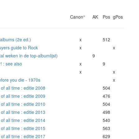
Canon
^
AK
Pos
gPos
 albums (2e ed.)
x
512
uyers guide to Rock
x
x
l weken in de top-albumlijst)
9
! : see also
x
9
x
x
fore you die - 1970s
x
f all time : editie 2008
504
f all time : editie 2009
476
f all time : editie 2010
504
f all time : editie 2013
498
f all time : editie 2014
540
f all time : editie 2015
563
f all time : editie 2017
629