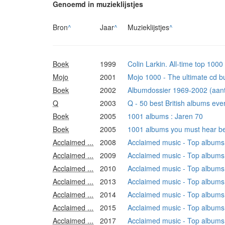
Genoemd in muzieklijstjes
Bron
^
Jaar
^
Muzieklijstjes
^
Boek
1999
Colin Larkin. All-time top 1000
Mojo
2001
Mojo 1000 - The ultimate cd b
Boek
2002
Albumdossier 1969-2002 (aanta
Q
2003
Q - 50 best British albums ever
Boek
2005
1001 albums : Jaren 70
Boek
2005
1001 albums you must hear be
Acclaimed ...
2008
Acclaimed music - Top albums o
Acclaimed ...
2009
Acclaimed music - Top albums o
Acclaimed ...
2010
Acclaimed music - Top albums o
Acclaimed ...
2013
Acclaimed music - Top albums o
Acclaimed ...
2014
Acclaimed music - Top albums o
Acclaimed ...
2015
Acclaimed music - Top albums o
Acclaimed ...
2017
Acclaimed music - Top albums o