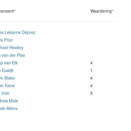
censent
^
Waardering
^
les Lekanne Deprez
ve Prior
hael Heatley
 van der Plas
p van Eik
4
 Euwijk
1
rk Blake
4
ter Kane
4
 Irvin
5
drew Male
ole Atkins