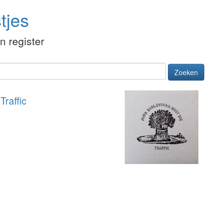
tjes
én register
Zoeken
e
Traffic