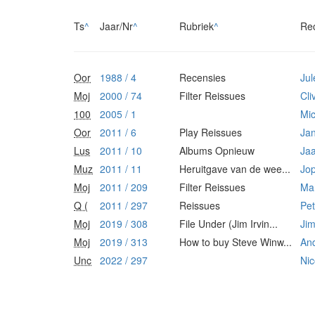
Ts
^
Jaar/Nr
^
Rubriek
^
Re
Oor
1988 / 4
Recensies
Ju
Moj
2000 / 74
Filter Reissues
Cli
100
2005 / 1
Mic
Oor
2011 / 6
Play Reissues
Jan
Lus
2011 / 10
Albums Opnieuw
Jaa
Muz
2011 / 11
Heruitgave van de wee...
Jop
Moj
2011 / 209
Filter Reissues
Ma
Q (
2011 / 297
Reissues
Pe
Moj
2019 / 308
File Under (Jim Irvin...
Jim
Moj
2019 / 313
How to buy Steve Winw...
An
Unc
2022 / 297
Nic