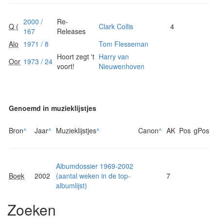
2000 /
Re-
Q (
Clark Collis
4
167
Releases
Alo
1971 / 8
Tom Flesseman
Hoort zegt 't
Harry van
Oor
1973 / 24
voort!
Nieuwenhoven
Genoemd in muzieklijstjes
Bron
^
Jaar
^
Muzieklijstjes
^
Canon
^
AK
Pos
gPos
Albumdossier 1969-2002
Boek
2002
(aantal weken in de top-
7
albumlijst)
Zoeken