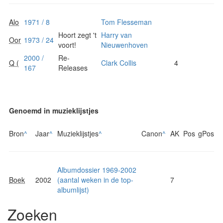
Alo
1971 / 8
Tom Flesseman
Hoort zegt 't
Harry van
Oor
1973 / 24
voort!
Nieuwenhoven
2000 /
Re-
Q (
Clark Collis
4
167
Releases
Genoemd in muzieklijstjes
Bron
^
Jaar
^
Muzieklijstjes
^
Canon
^
AK
Pos
gPos
Albumdossier 1969-2002
Boek
2002
(aantal weken in de top-
7
albumlijst)
Zoeken