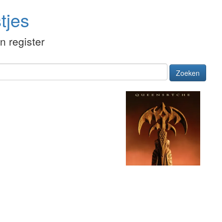
tjes
én register
Zoeken