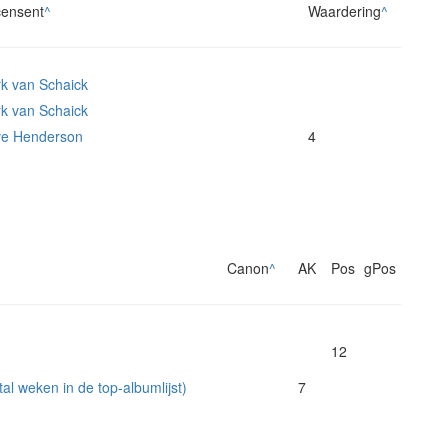
ensent
^
Waardering
^
k van Schaick
k van Schaick
e Henderson
4
Canon
^
AK
Pos
gPos
12
l weken in de top-albumlijst)
7