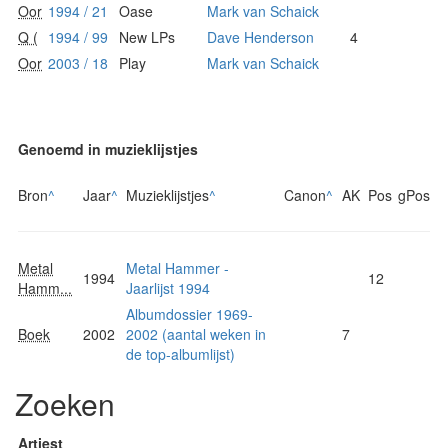
Oor
1994 / 21
Oase
Mark van Schaick
Q (
1994 / 99
New LPs
Dave Henderson
4
Oor
2003 / 18
Play
Mark van Schaick
Genoemd in muzieklijstjes
Bron
^
Jaar
^
Muzieklijstjes
^
Canon
^
AK
Pos
gPos
Metal
Metal Hammer -
1994
12
Hamm...
Jaarlijst 1994
Albumdossier 1969-
Boek
2002
2002 (aantal weken in
7
de top-albumlijst)
Zoeken
Artiest