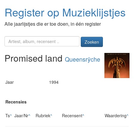
Register op Muzieklijstjes
Alle jaarlijstjes die er toe doen, in één register
Zoeken
Promised land
Queensrÿche
Jaar
1994
Recensies
Ts
^
Jaar/Nr
^
Rubriek
^
Recensent
^
Waardering
^