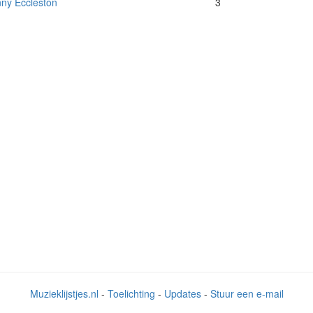
ny Eccleston
3
Muzieklijstjes.nl
-
Toelichting
-
Updates
-
Stuur een e-mail