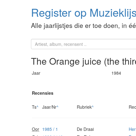
Register op Muzieklijs
Alle jaarlijstjes die er toe doen, in é
The Orange juice (the thi
Jaar
1984
Recensies
Ts
^
Jaar/Nr
^
Rubriek
^
Rec
Oor
1985 / 1
De Draai
Her