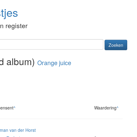
tjes
én register
Zoeken
rd album)
Orange juice
ensent
^
Waardering
^
man van der Horst