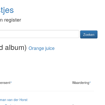
tjes
én register
Zoeken
rd album)
Orange juice
ensent
^
Waardering
^
man van der Horst