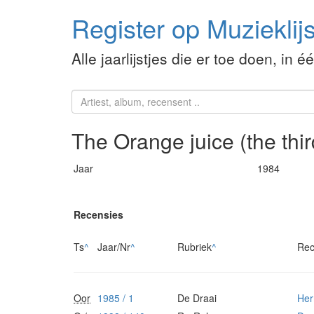
Register op Muzieklijs
Alle jaarlijstjes die er toe doen, in é
The Orange juice (the thi
Jaar
1984
Recensies
Ts
^
Jaar/Nr
^
Rubriek
^
Rec
Oor
1985 / 1
De Draai
Her