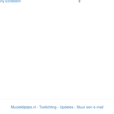
ny Eccleston
3
Muzieklijstjes.nl
-
Toelichting
-
Updates
-
Stuur een e-mail