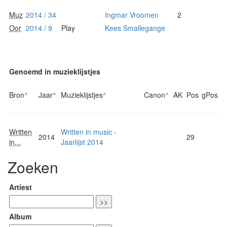
Muz
2014 / 34
Ingmar Vroomen
2
Oor
2014 / 9
Play
Kees Smallegange
Genoemd in muzieklijstjes
Bron
^
Jaar
^
Muzieklijstjes
^
Canon
^
AK
Pos
gPos
Written
Written in music -
2014
29
in...
Jaarlijst 2014
Zoeken
Artiest
Album