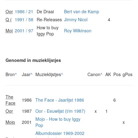
Oor
1986 / 21
De Draai
Bert van de Kamp
Q (
1991 / 58
Re-Releases
Jimmy Nicol
4
How to buy
Moj
2001 / 97
Roy Wilkinson
Iggy Pop
Genoemd in muzieklijstjes
Bron
^
Jaar
^
Muzieklijstjes
^
Canon
^
AK
Pos
gPos
The
1986
The Face - Jaarlijst 1986
6
Face
Oor
1987
Oor - Eeuwlijst (t/m 1987)
x
1
Mojo - How to buy Iggy
Mojo
2001
x
Pop
Albumdossier 1969-2002