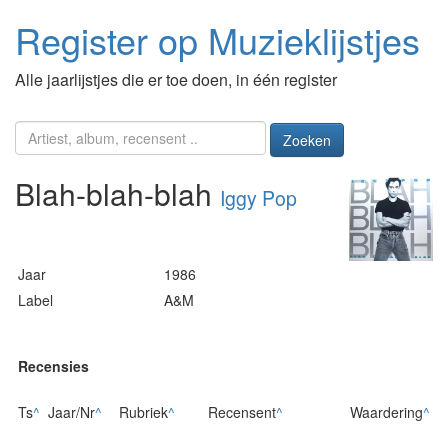
Register op Muzieklijstjes
Alle jaarlijstjes die er toe doen, in één register
Zoeken
Blah-blah-blah
Iggy Pop
Jaar
1986
Label
A&M
Recensies
Ts
^
Jaar/Nr
^
Rubriek
^
Recensent
^
Waardering
^