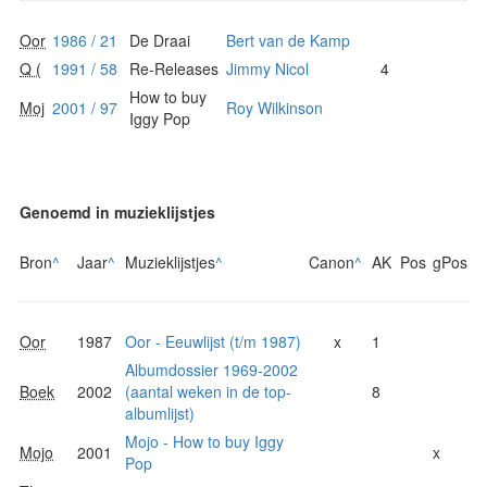
Oor
1986 / 21
De Draai
Bert van de Kamp
Q (
1991 / 58
Re-Releases
Jimmy Nicol
4
How to buy
Moj
2001 / 97
Roy Wilkinson
Iggy Pop
Genoemd in muzieklijstjes
Bron
^
Jaar
^
Muzieklijstjes
^
Canon
^
AK
Pos
gPos
Oor
1987
Oor - Eeuwlijst (t/m 1987)
x
1
Albumdossier 1969-2002
Boek
2002
(aantal weken in de top-
8
albumlijst)
Mojo - How to buy Iggy
Mojo
2001
x
Pop