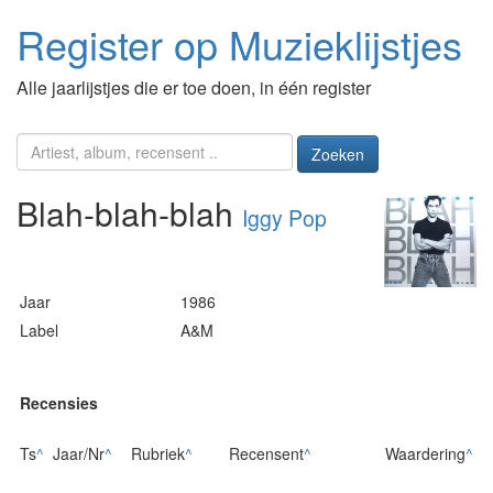
Register op Muzieklijstjes
Alle jaarlijstjes die er toe doen, in één register
Zoeken
Blah-blah-blah
Iggy Pop
Jaar
1986
Label
A&M
Recensies
Ts
^
Jaar/Nr
^
Rubriek
^
Recensent
^
Waardering
^