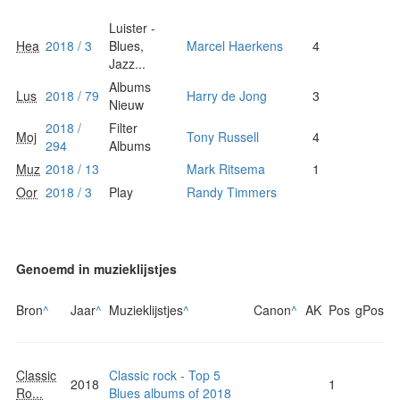
Luister -
Hea
2018 / 3
Blues,
Marcel Haerkens
4
Jazz...
Albums
Lus
2018 / 79
Harry de Jong
3
Nieuw
2018 /
Filter
Moj
Tony Russell
4
294
Albums
Muz
2018 / 13
Mark Ritsema
1
Oor
2018 / 3
Play
Randy Timmers
Genoemd in muzieklijstjes
Bron
^
Jaar
^
Muzieklijstjes
^
Canon
^
AK
Pos
gPos
Classic
Classic rock - Top 5
2018
1
Ro...
Blues albums of 2018