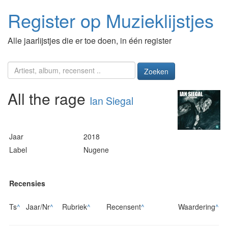
Register op Muzieklijstjes
Alle jaarlijstjes die er toe doen, in één register
Zoeken
All the rage
Ian Siegal
Jaar
2018
Label
Nugene
Recensies
Ts
^
Jaar/Nr
^
Rubriek
^
Recensent
^
Waardering
^