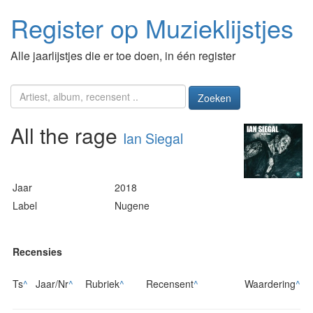
Register op Muzieklijstjes
Alle jaarlijstjes die er toe doen, in één register
Zoeken
All the rage
Ian Siegal
Jaar
2018
Label
Nugene
Recensies
Ts
^
Jaar/Nr
^
Rubriek
^
Recensent
^
Waardering
^