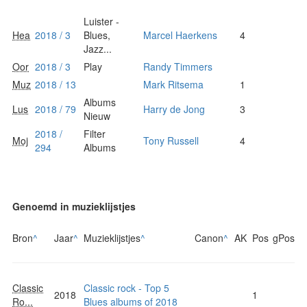
Luister -
Hea
2018 / 3
Blues,
Marcel Haerkens
4
Jazz...
Oor
2018 / 3
Play
Randy Timmers
Muz
2018 / 13
Mark Ritsema
1
Albums
Lus
2018 / 79
Harry de Jong
3
Nieuw
2018 /
Filter
Moj
Tony Russell
4
294
Albums
Genoemd in muzieklijstjes
Bron
^
Jaar
^
Muzieklijstjes
^
Canon
^
AK
Pos
gPos
Classic
Classic rock - Top 5
2018
1
Ro...
Blues albums of 2018