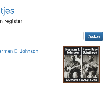
tjes
én register
Zoeken
erman E. Johnson