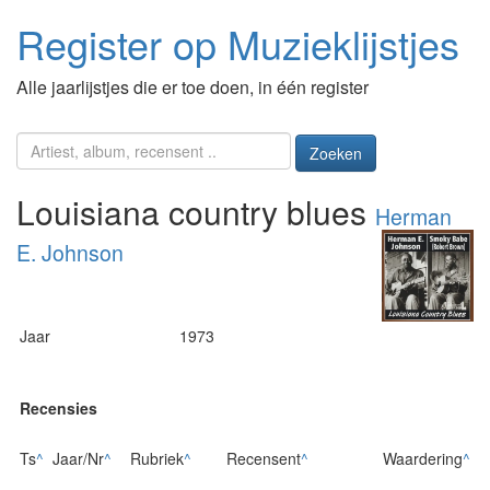
Register op Muzieklijstjes
Alle jaarlijstjes die er toe doen, in één register
Zoeken
Louisiana country blues
Herman
E. Johnson
Jaar
1973
Recensies
Ts
^
Jaar/Nr
^
Rubriek
^
Recensent
^
Waardering
^