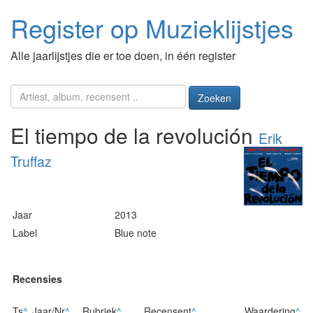
Register op Muzieklijstjes
Alle jaarlijstjes die er toe doen, in één register
Zoeken
El tiempo de la revolución
Erik
Truffaz
Jaar
2013
Label
Blue note
Recensies
Ts
^
Jaar/Nr
^
Rubriek
^
Recensent
^
Waardering
^