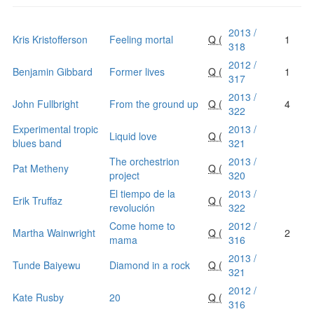
2013 /
Kris Kristofferson
Feeling mortal
Q (
1
318
2012 /
Benjamin Gibbard
Former lives
Q (
1
317
2013 /
John Fullbright
From the ground up
Q (
4
322
Experimental tropic
2013 /
Liquid love
Q (
blues band
321
The orchestrion
2013 /
Pat Metheny
Q (
project
320
El tiempo de la
2013 /
Erik Truffaz
Q (
revolución
322
Come home to
2012 /
Martha Wainwright
Q (
2
mama
316
2013 /
Tunde Baiyewu
Diamond in a rock
Q (
321
2012 /
Kate Rusby
20
Q (
316