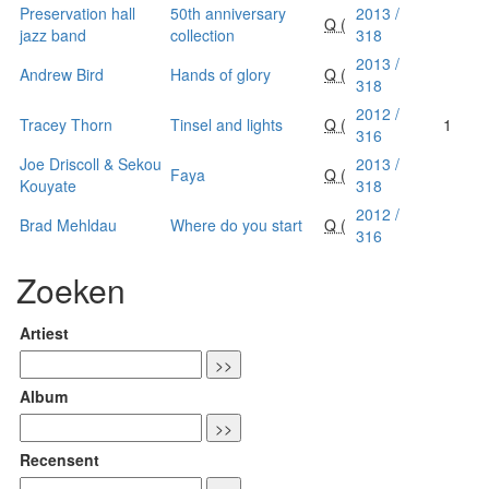
Preservation hall
50th anniversary
2013 /
Q (
jazz band
collection
318
2013 /
Andrew Bird
Hands of glory
Q (
318
2012 /
Tracey Thorn
Tinsel and lights
Q (
1
316
Joe Driscoll & Sekou
2013 /
Faya
Q (
Kouyate
318
2012 /
Brad Mehldau
Where do you start
Q (
316
Zoeken
Artiest
Album
Recensent