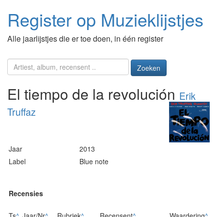
Register op Muzieklijstjes
Alle jaarlijstjes die er toe doen, in één register
Zoeken
El tiempo de la revolución
Erik
Truffaz
Jaar
2013
Label
Blue note
Recensies
Ts
^
Jaar/Nr
^
Rubriek
^
Recensent
^
Waardering
^