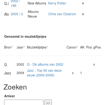
2002 /
Q (
New Albums
Kerry Potter
4
186
Albums
Alo
2005 / 2
Chris van Oostrom
4
Nieuw
Genoemd in muzieklijstjes
Bron
^
Jaar
^
Muzieklijstjes
^
Canon
^
AK
Pos
gPos
Q
2002
Q - Dé albums van 2002
x
Jazz - Top 50 van deze
Jazz
2009
x
1
eeuw (2000-2009)
Zoeken
Artiest