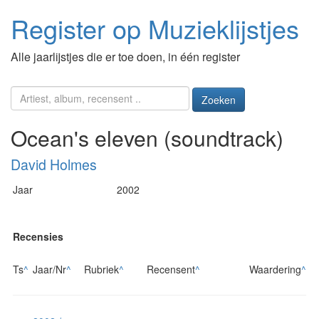
Register op Muzieklijstjes
Alle jaarlijstjes die er toe doen, in één register
Zoeken
Ocean's eleven (soundtrack)
David Holmes
Jaar
2002
Recensies
Ts
^
Jaar/Nr
^
Rubriek
^
Recensent
^
Waardering
^